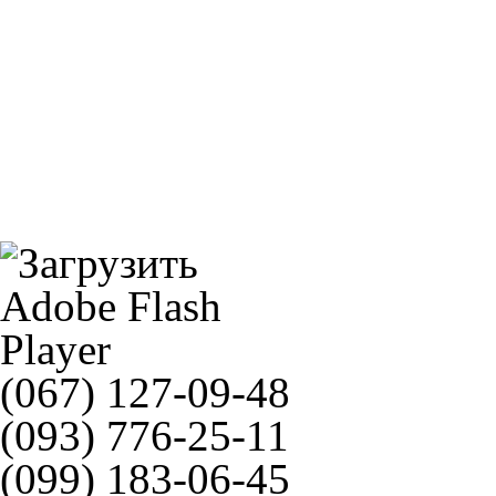
520SRX2=SRX(SLJ)GG
Denso IW24(5316)
(067) 127-09-48
(093) 776-25-11
(099) 183-06-45