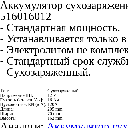
Аккумулятор сухозаряжен
516016012
- Стандартная мощность.
- Устанавливается только 
- Электролитом не комплек
- Стандартный срок служб
- Сухозаряженный.
Тип:
Сухозаряженый
Напряжение [В]:
12 V
Емкость батареи [Ач]:
16 Ач
Пусковой ток EN (в А):
120A
Длина:
205 mm
Ширина:
70 mm
Высота:
162 mm
Аналоги:
Аккумулятор су