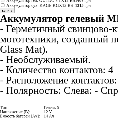
Аккумулятор гел. OUTDO YTX12-BS
1407
грн
Аккумулятор сух. KAGE KGX12-BS
1315
грн
купить
Аккумулятор
гелевый 
-
Герметичный свинцово-к
мототехники, созданный п
Glass Mat).
- Необслуживаемый.
-
Количество контактов: 4
- Расположение контактов:
- Полярность: Слева: - Спр
Тип:
Гелевый
Напряжение [В]:
12 V
Емкость батареи [Ач]:
14 Ач