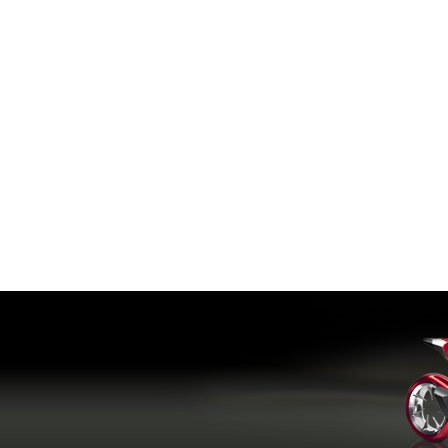
Прокладка клапанной крышки Athena S410210015015
Цепь MAGGI с каленой легированной стали
Трос сцепления Kawasaki ZX600 K28-8001Y