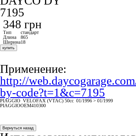
348 грн
Тип
стандарт
Длина
865
Ширина
18
купить
Применение:
http://web.daycogarage.com/
by-code?t=1&c=7195
PIAGGIO  
VELOFAX (
VTAC
) 50сс  
01/1996 > 01/1999
PIAGGIO
OEM
410300