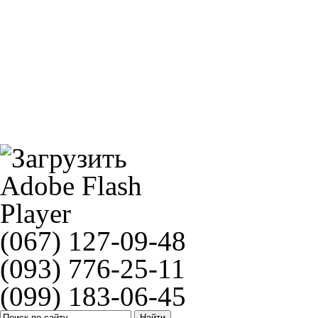
Прокладка цилиндра Athena S410270006064
Ролики(грузики) вариатора ATHENA S41000030P054
(067) 127-09-48
(093) 776-25-11
(099) 183-06-45