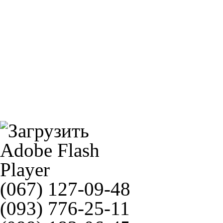
MZ 180/55ZR17 73W TL / 1869700
NGK BR7HIX(7067)
(067) 127-09-48
(093) 776-25-11