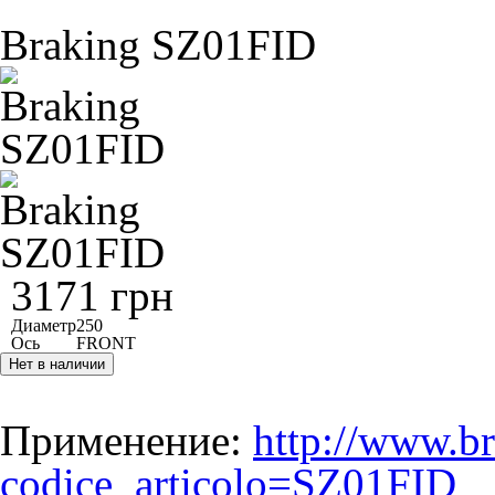
Braking SZ01FID
3171 грн
Диаметр
250
Ось
FRONT
Нет в наличии
Применение:
http://www.br
codice_articolo=SZ01FID