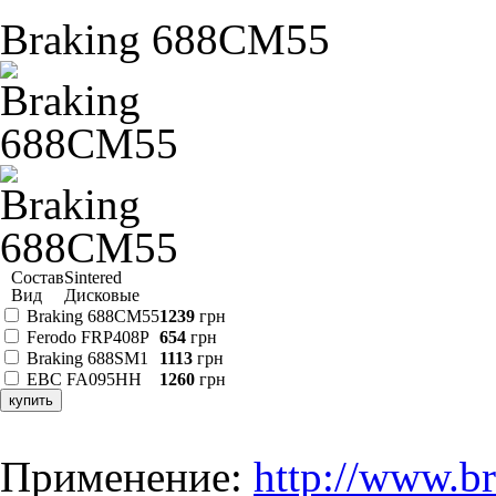
Braking 688CM55
Состав
Sintered
Вид
Дисковые
Braking 688CM55
1239
грн
Ferodo FRP408P
654
грн
Braking 688SM1
1113
грн
EBC FA095HH
1260
грн
купить
Применение:
http://www.br