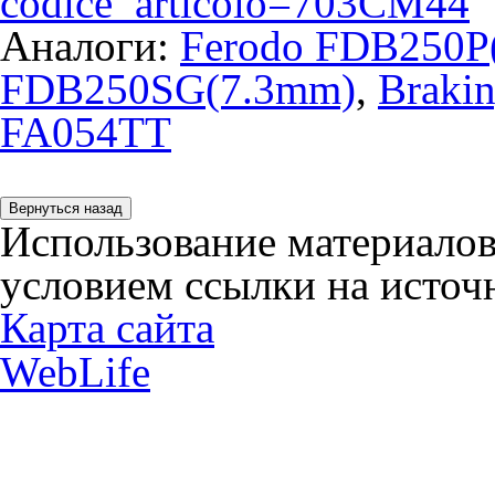
codice_articolo=703CM44
Аналоги:
Ferodo FDB250P
FDB250SG(7.3mm)
,
Braki
FA054TT
Использование материалов
условием ссылки на источн
Карта сайта
WebLife