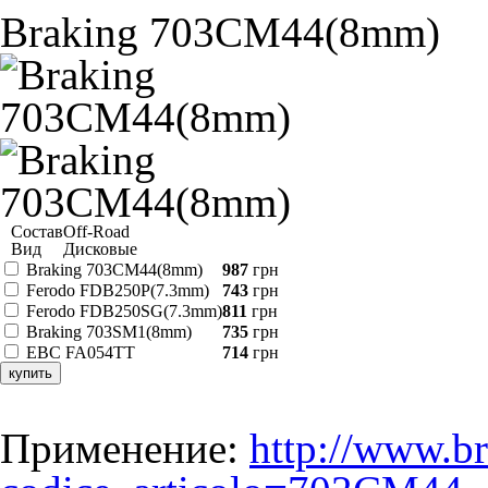
Braking 703CM44(8mm)
Состав
Off-Road
Вид
Дисковые
Braking 703CM44(8mm)
987
грн
Ferodo FDB250P(7.3mm)
743
грн
Ferodo FDB250SG(7.3mm)
811
грн
Braking 703SM1(8mm)
735
грн
EBC FA054TT
714
грн
купить
Применение:
http://www.br