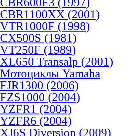
CBR600F3 (1997)
CBR1100XX (2001)
VTR1000F (1998)
CX500S (1981)
VT250F (1989)
XL650 Transalp (2001)
Мотоциклы Yamaha
FJR1300 (2006)
FZS1000 (2004)
YZFR1 (2004)
YZFR6 (2004)
XJ6S Diversion (2009)