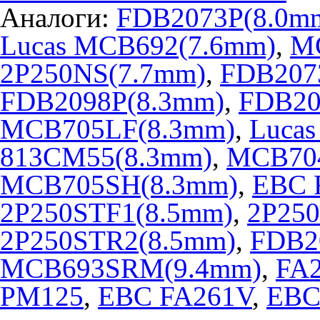
Аналоги:
FDB2073P(8.0m
Lucas MCB692(7.6mm)
,
M
2P250NS(7.7mm)
,
FDB207
FDB2098P(8.3mm)
,
FDB20
MCB705LF(8.3mm)
,
Luca
813CM55(8.3mm)
,
MCB70
MCB705SH(8.3mm)
,
EBC 
2P250STF1(8.5mm)
,
2P25
2P250STR2(8.5mm)
,
FDB2
MCB693SRM(9.4mm)
,
FA2
PM125
,
EBC FA261V
,
EBC