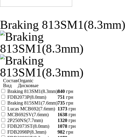
Braking 813SM1(8.3mm)
Состав
Organic
Вид
Дисковые
Braking 813SM1(8.3mm)
840
грн
FDB2073P(8.0mm)
751
грн
Braking 815SM1(7.6mm)
735
грн
Lucas MCB692(7.6mm)
1373
грн
MCB692SV(7.6mm)
1638
грн
2P250NS(7.7mm)
1320
грн
FDB2073ST(8.0mm)
1078
грн
FDB2098P(8.3mm)
982
грн