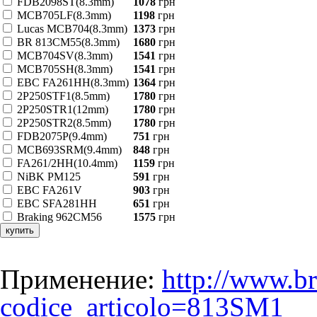
FDB2098ST(8.3mm)
1078
грн
MCB705LF(8.3mm)
1198
грн
Lucas MCB704(8.3mm)
1373
грн
BR 813CM55(8.3mm)
1680
грн
MCB704SV(8.3mm)
1541
грн
MCB705SH(8.3mm)
1541
грн
EBC FA261HH(8.3mm)
1364
грн
2P250STF1(8.5mm)
1780
грн
2P250STR1(12mm)
1780
грн
2P250STR2(8.5mm)
1780
грн
FDB2075P(9.4mm)
751
грн
MCB693SRM(9.4mm)
848
грн
FA261/2HH(10.4mm)
1159
грн
NiBK PM125
591
грн
EBC FA261V
903
грн
EBC SFA281HH
651
грн
Braking 962CM56
1575
грн
купить
Применение:
http://www.br
codice_articolo=813SM1