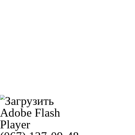
MZ 125/80R16.5NHS TL / 1991600
NGK BPR7HIX(5944)