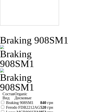
Braking 908SM1
Состав
Organic
Вид
Дисковые
Braking 908SM1
840
грн
Ferodo FDB2212AG
520
грн