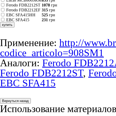
Lucas MCB806SRM
853
грн
Ferodo FDB2212ST
1078
грн
Ferodo FDB2212EF
315
грн
EBC SFA415HH
525
грн
EBC SFA415
231
грн
купить
Применение:
http://www.br
codice_articolo=908SM1
Аналоги:
Ferodo FDB221
Ferodo FDB2212ST
,
Ferod
EBC SFA415
Использование материалов