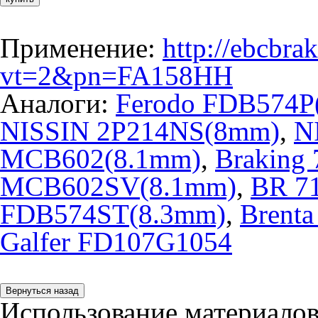
Применение:
http://ebcbra
vt=2&pn=FA158HH
Аналоги:
Ferodo FDB574P
NISSIN 2P214NS(8mm)
,
N
MCB602(8.1mm)
,
Braking
MCB602SV(8.1mm)
,
BR 7
FDB574ST(8.3mm)
,
Brent
Galfer FD107G1054
Использование материалов