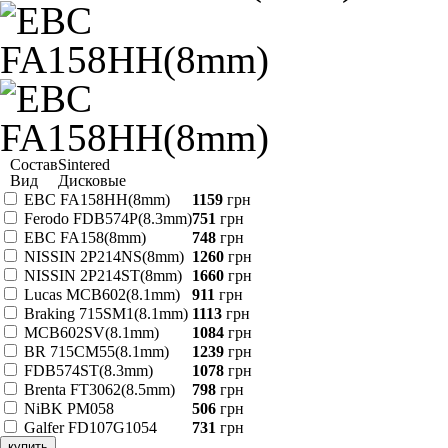
Состав
Sintered
Вид
Дисковые
EBC FA158HH(8mm)
1159
грн
Ferodo FDB574P(8.3mm)
751
грн
EBC FA158(8mm)
748
грн
NISSIN 2P214NS(8mm)
1260
грн
NISSIN 2P214ST(8mm)
1660
грн
Lucas MCB602(8.1mm)
911
грн
Braking 715SM1(8.1mm)
1113
грн
MCB602SV(8.1mm)
1084
грн
BR 715CM55(8.1mm)
1239
грн
FDB574ST(8.3mm)
1078
грн
Brenta FT3062(8.5mm)
798
грн
NiBK PM058
506
грн
Galfer FD107G1054
731
грн
купить