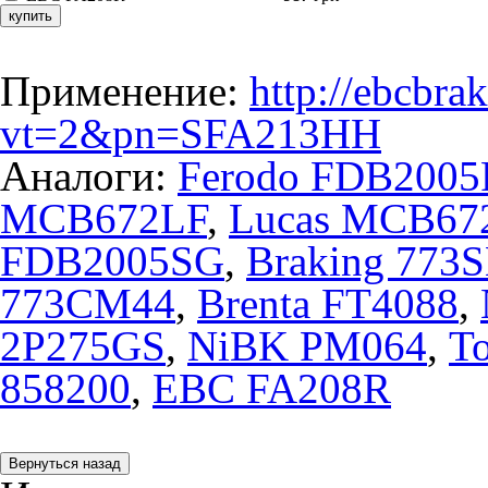
купить
Применение:
http://ebcbra
vt=2&pn=SFA213HH
Аналоги:
Ferodo FDB2005
MCB672LF
,
Lucas MCB67
FDB2005SG
,
Braking 773
773CM44
,
Brenta FT4088
,
2P275GS
,
NiBK PM064
,
То
858200
,
EBC FA208R