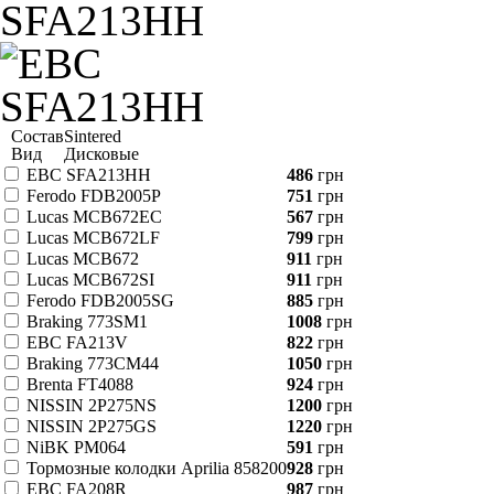
Состав
Sintered
Вид
Дисковые
EBC SFA213HH
486
грн
Ferodo FDB2005P
751
грн
Lucas MCB672EC
567
грн
Lucas MCB672LF
799
грн
Lucas MCB672
911
грн
Lucas MCB672SI
911
грн
Ferodo FDB2005SG
885
грн
Braking 773SM1
1008
грн
EBC FA213V
822
грн
Braking 773CM44
1050
грн
Brenta FT4088
924
грн
NISSIN 2P275NS
1200
грн
NISSIN 2P275GS
1220
грн
NiBK PM064
591
грн
Тормозные колодки Aprilia 858200
928
грн
EBC FA208R
987
грн