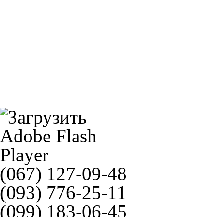
Звезда JT JTR819/2
AVON 170/80B15 83H AM42
(067) 127-09-48
(093) 776-25-11
(099) 183-06-45