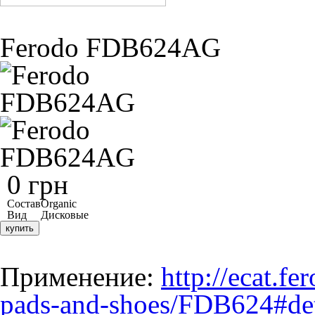
Ferodo FDB624AG
0 грн
Состав
Organic
Вид
Дисковые
купить
Применение:
http://ecat.f
pads-and-shoes/FDB624#det