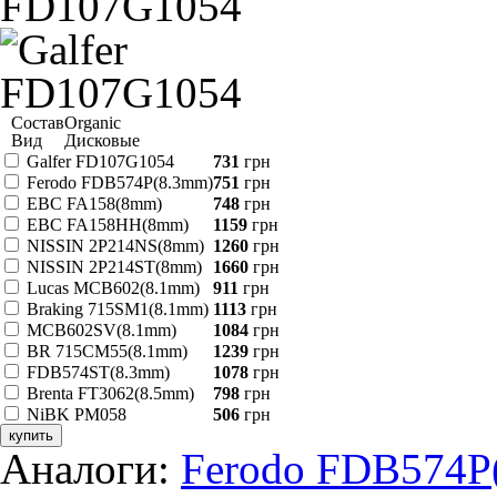
Состав
Organic
Вид
Дисковые
Galfer FD107G1054
731
грн
Ferodo FDB574P(8.3mm)
751
грн
EBC FA158(8mm)
748
грн
EBC FA158HH(8mm)
1159
грн
NISSIN 2P214NS(8mm)
1260
грн
NISSIN 2P214ST(8mm)
1660
грн
Lucas MCB602(8.1mm)
911
грн
Braking 715SM1(8.1mm)
1113
грн
MCB602SV(8.1mm)
1084
грн
BR 715CM55(8.1mm)
1239
грн
FDB574ST(8.3mm)
1078
грн
Brenta FT3062(8.5mm)
798
грн
NiBK PM058
506
грн
купить
Аналоги:
Ferodo FDB574P