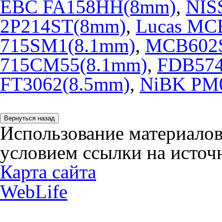
EBC FA158HH(8mm)
,
NIS
2P214ST(8mm)
,
Lucas MC
715SM1(8.1mm)
,
MCB602
715CM55(8.1mm)
,
FDB574
FT3062(8.5mm)
,
NiBK PM
Использование материалов
условием ссылки на источн
Карта сайта
WebLife