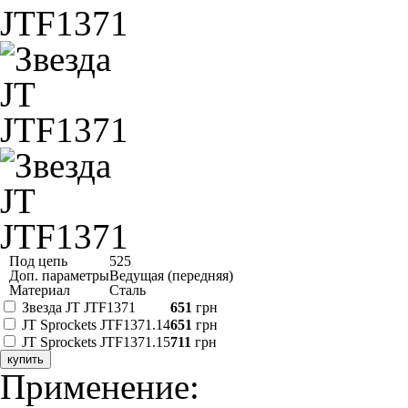
Под цепь
525
Доп. параметры
Ведущая (передняя)
Материал
Сталь
Звезда JT JTF1371
651
грн
JT Sprockets JTF1371.14
651
грн
JT Sprockets JTF1371.15
711
грн
купить
Применение: