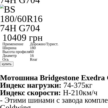
10409 грн
Применение
Дорожно/Турист.
Ширина
180
Высота профиля
60
Диаметр
16
Ось
Rear
купить
Мотошина
Bridgestone
Exedra
Индекс нагрузки:
74-375кг
Индекс скорости:
H-210км/ч
- Этими шинами с завода комп
Goldwing.