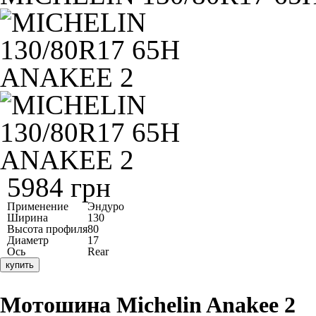
5984 грн
Применение
Эндуро
Ширина
130
Высота профиля
80
Диаметр
17
Ось
Rear
купить
Мотошина
Michelin Anakee 2