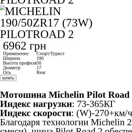
6962 грн
Применение
Спорт/Турист
Ширина
190
Высота профиля
50
Диаметр
17
Ось
Rear
купить
Мотошина
Michelin
Pilot Road
Индекс нагрузки
: 73-365КГ
Индекс скорости
: (W)-270+км/
Благодаря технологии Michelin 
смеси), шина Pilot Road 2 обес