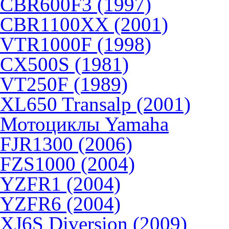
CBR600F3 (1997)
CBR1100XX (2001)
VTR1000F (1998)
CX500S (1981)
VT250F (1989)
XL650 Transalp (2001)
Мотоциклы Yamaha
FJR1300 (2006)
FZS1000 (2004)
YZFR1 (2004)
YZFR6 (2004)
XJ6S Diversion (2009)