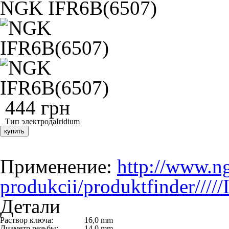
NGK IFR6B(6507)
444 грн
Тип электрода
Iridium
купить
Применение:
http://www.ng
produkcii/produktfinder////
Детали
Раствор ключа:
16,0 mm
Диаметр резьбы:
14,0 mm