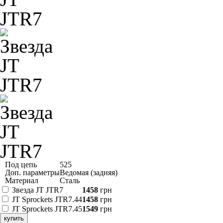
Под цепь
525
Доп. параметры
Ведомая (задняя)
Материал
Сталь
Звезда JT JTR7
1458
грн
JT Sprockets JTR7.44
1458
грн
JT Sprockets JTR7.45
1549
грн
купить