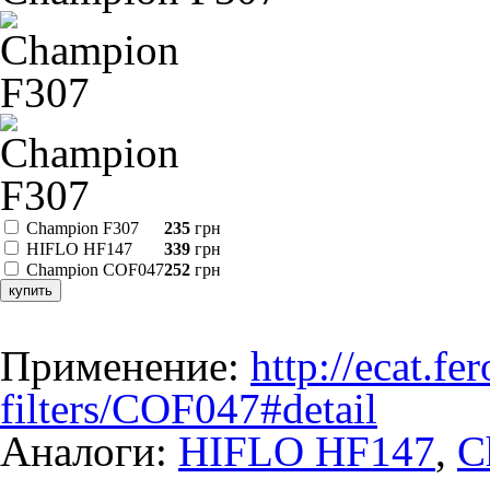
Champion F307
235
грн
HIFLO HF147
339
грн
Champion COF047
252
грн
купить
Применение:
http://ecat.f
filters/COF047#detail
Аналоги:
HIFLO HF147
,
C