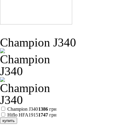
Champion J340
Champion J340
1386
грн
Hiflo HFA1915
1747
грн
купить