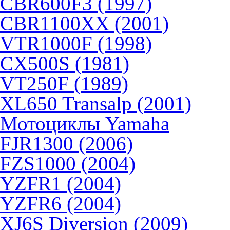
CBR600F3 (1997)
CBR1100XX (2001)
VTR1000F (1998)
CX500S (1981)
VT250F (1989)
XL650 Transalp (2001)
Мотоциклы Yamaha
FJR1300 (2006)
FZS1000 (2004)
YZFR1 (2004)
YZFR6 (2004)
XJ6S Diversion (2009)