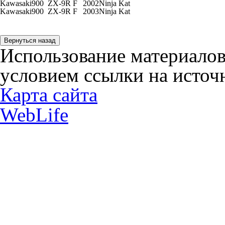
Kawasaki
900
ZX-9R F
2002
Ninja Kat
Kawasaki
900
ZX-9R F
2003
Ninja Kat
Использование материалов
условием ссылки на источн
Карта сайта
WebLife