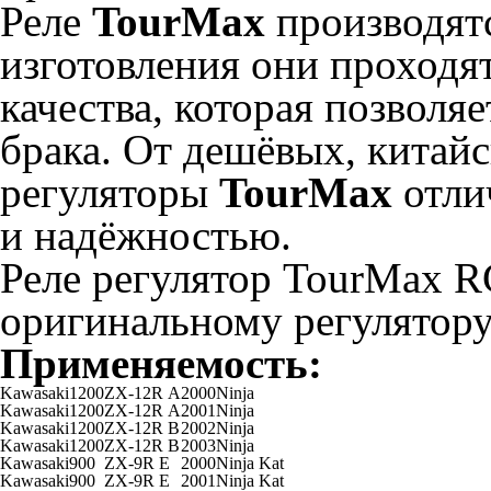
Реле
TourMax
производятс
изготовления они проходя
качества, которая позволя
брака. От дешёвых, китай
регуляторы
TourMax
отли
и надёжностью.
Реле регулятор
TourMax R
оригинальному регулятор
Применяемость:
Kawasaki
1200
ZX-12R A
2000
Ninja
Kawasaki
1200
ZX-12R A
2001
Ninja
Kawasaki
1200
ZX-12R B
2002
Ninja
Kawasaki
1200
ZX-12R B
2003
Ninja
Kawasaki
900
ZX-9R E
2000
Ninja Kat
Kawasaki
900
ZX-9R E
2001
Ninja Kat